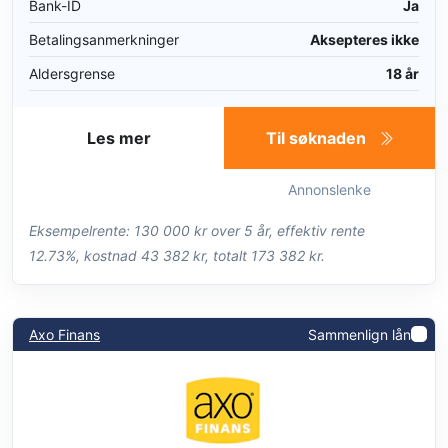
Bank-ID
Ja
Betalingsanmerkninger
Aksepteres ikke
Aldersgrense
18 år
Les mer
Til søknaden
Annonslenke
Eksempelrente: 130 000 kr over 5 år, effektiv rente
12.73%, kostnad 43 382 kr, totalt 173 382 kr.
Axo Finans
Sammenlign lån