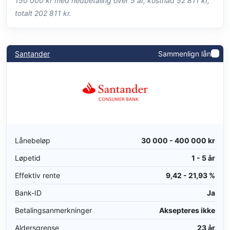
150 000 kr med nedbetaling over 5 år, kostnad 52 811 kr,
totalt 202 811 kr.
Santander
Sammenlign lån
Lånebeløp
30 000 - 400 000 kr
Løpetid
1 - 5 år
Effektiv rente
9,42 - 21,93 %
Bank-ID
Ja
Betalingsanmerkninger
Aksepteres ikke
Aldersgrense
23 år