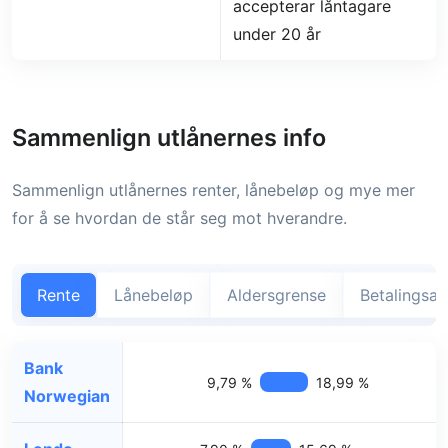
accepterar låntagare
under 20 år
Sammenlign utlånernes info
Sammenlign utlånernes renter, lånebeløp og mye mer
for å se hvordan de står seg mot hverandre.
Rente
Lånebeløp
Aldersgrense
Betalingsa
Bank
9,79 %
18,99 %
Norwegian