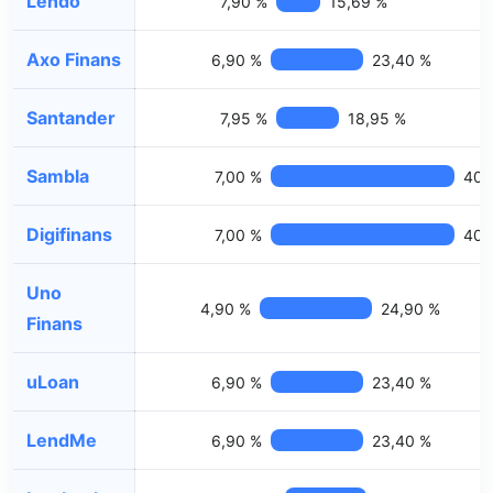
Lendo
7,90 %
15,69 %
Axo Finans
6,90 %
23,40 %
Santander
7,95 %
18,95 %
Sambla
7,00 %
40,
Digifinans
7,00 %
40,
Uno
4,90 %
24,90 %
Finans
uLoan
6,90 %
23,40 %
LendMe
6,90 %
23,40 %