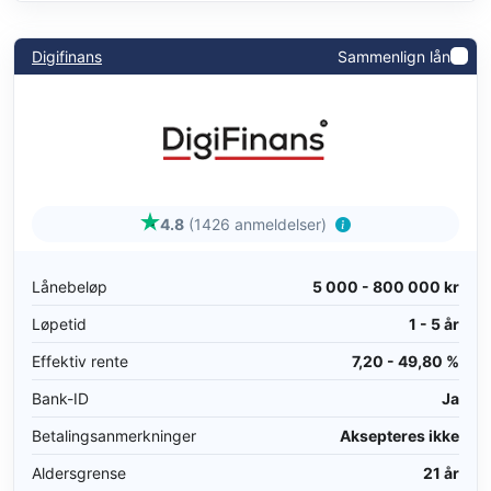
Digifinans
Sammenlign lån
4.8
(1426 anmeldelser)
Lånebeløp
5 000 - 800 000 kr
Løpetid
1 - 5 år
Effektiv rente
7,20 - 49,80 %
Bank-ID
Ja
Betalingsanmerkninger
Aksepteres ikke
Aldersgrense
21 år