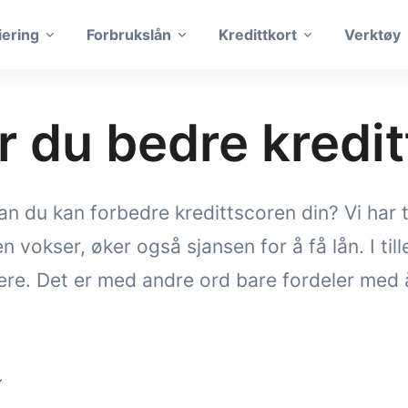
iering
Forbrukslån
Kredittkort
Verktøy
år du bedre kredi
n du kan forbedre kredittscoren din? Vi har 
okser, øker også sjansen for å få lån. I til
vere. Det er med andre ord bare fordeler med