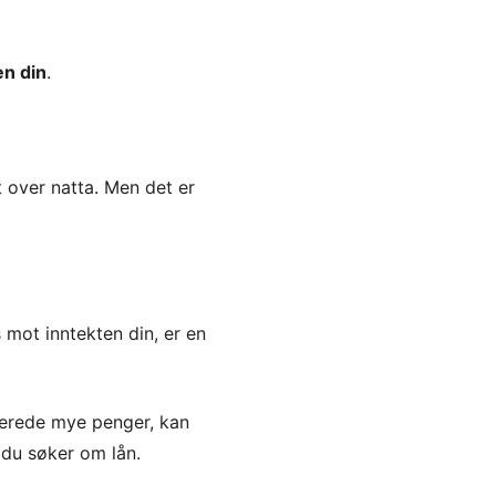
en din
.
t over natta. Men det er
 mot inntekten din, er en
llerede mye penger, kan
 du søker om lån.