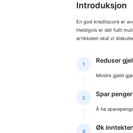
Introduksjon
En god kreditscore er av
Heldigvis er det fullt mu
artikkelen skal vi diskute
Reduser gjel
1
Mindre gjeld gjø
Spar penger
2
Å ha sparepenger
Øk inntekte
3