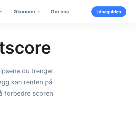
Økonomi
Om oss
Låneguiden
ttscore
tipsene du trenger.
legg kan renten på
 å forbedre scoren.