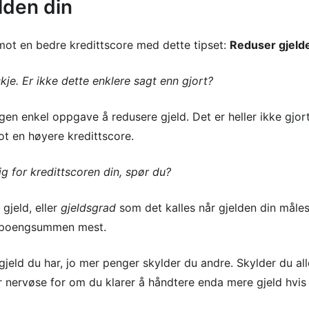
lden din
 mot en bedre kredittscore med dette tipset:
Reduser gjeld
skje. Er ikke dette enklere sagt enn gjort?
ingen enkel oppgave å redusere gjeld. Det er heller ikke gjor
ot en høyere kredittscore.
ig for kredittscoren din, spør du?
 gjeld, eller
gjeldsgrad
som det kalles når gjelden din måles
r poengsummen mest.
gjeld du har, jo mer penger skylder du andre. Skylder du a
r nervøse for om du klarer å håndtere enda mere gjeld hvis