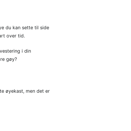
e du kan sette til side
t over tid.
vestering i din
ære gøy?
ste øyekast, men det er