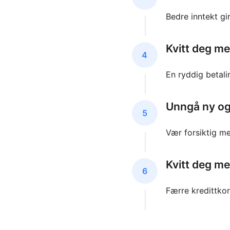
Bedre inntekt gi
Kvitt deg m
4
En ryddig betalin
Unngå ny og 
5
Vær forsiktig me
Kvitt deg me
6
Færre kredittkor