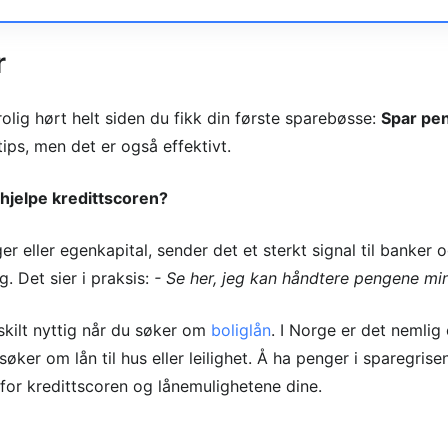
r
rolig hørt helt siden du fikk din første sparebøsse:
Spar pe
 tips, men det er også effektivt.
hjelpe kredittscoren?
er eller egenkapital, sender det et sterkt signal til banker
. Det sier i praksis:
- Se her, jeg kan håndtere pengene mi
kilt nyttig når du søker om
boliglån
. I Norge er det nemlig 
øker om lån til hus eller leilighet. Å ha penger i sparegrise
for kredittscoren og lånemulighetene dine.