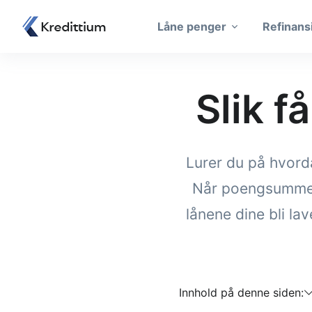
Låne penger
Refinans
Slik f
Lurer du på hvorda
Når poengsummen v
lånene dine bli la
Innhold på denne siden: