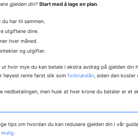
ere gjelden din?
Start med å lage en plan
.
d du har til sammen.
 utgiftene dine.
ener hver måned.
ntekter og utgifter.
ne ut hvor mye du kan betale i ekstra avdrag på gjelden din 
r høyest rente først slik som
forbrukslån
, siden den koster 
te nedbetalingen, men husk at hver krone du betaler er et 
tige tips om hvordan du kan redusere gjelden din i vår gui
 mulig
.