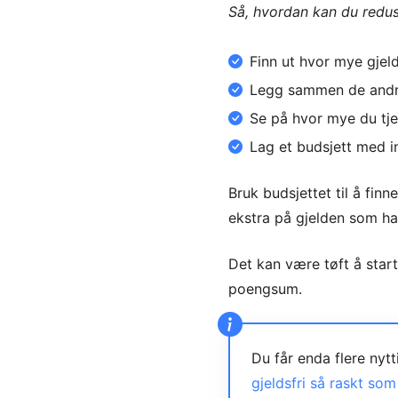
Så, hvordan kan du redus
Finn ut hvor mye gjel
Legg sammen de andre
Se på hvor mye du tj
Lag et budsjett med in
Bruk budsjettet til å fin
ekstra på gjelden som ha
Det kan være tøft å star
poengsum.
Du får enda flere nyt
gjeldsfri så raskt som