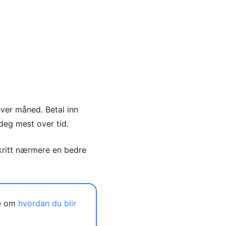
hver måned. Betal inn
deg mest over tid.
skritt nærmere en bedre
de om
hvordan du blir