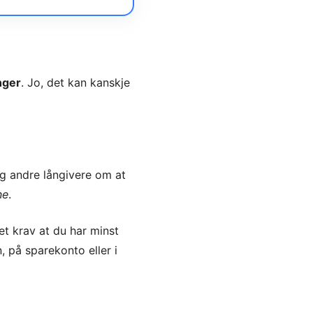
nger
. Jo, det kan kanskje
 og andre långivere om at
ne
.
et krav at du har minst
n, på sparekonto eller i