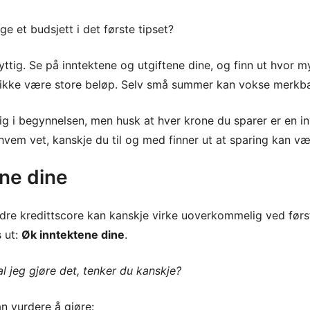
ge et budsjett i det første tipset?
yttig. Se på inntektene og utgiftene dine, og finn ut hvor my
ikke være store beløp. Selv små summer kan vokse merkbar
ig i begynnelsen, men husk at hver krone du sparer er en in
vem vet, kanskje du til og med finner ut at sparing kan v
ene dine
bedre kredittscore kan kanskje virke uoverkommelig ved før
s ut:
Øk inntektene dine
.
al jeg gjøre det, tenker du kanskje?
an vurdere å gjøre: