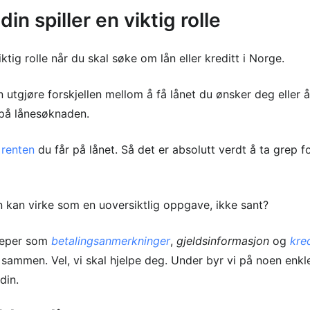
in spiller en viktig rolle
iktig rolle når du skal søke om lån eller kreditt i Norge.
gjøre forskjellen mellom å få lånet du ønsker deg eller å
 på lånesøknaden.
e
renten
du får på lånet. Så det er absolutt verdt å ta grep f
an virke som en uoversiktlig oppgave, ikke sant?
reper som
betalingsanmerkninger
,
gjeldsinformasjon
og
kre
sammen. Vel, vi skal hjelpe deg. Under byr vi på noen enkle,
din.