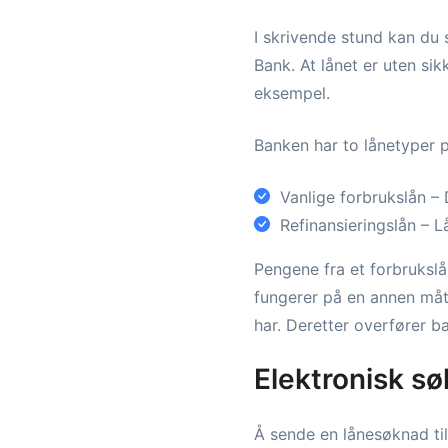
I skrivende stund kan du
Bank. At lånet er uten sik
eksempel.
Banken har to lånetyper 
Vanlige forbrukslån –
Refinansieringslån – Lå
Pengene fra et forbrukslå
fungerer på en annen måte
har. Deretter overfører b
Elektronisk s
Å sende en lånesøknad ti