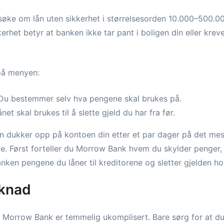
 søke om lån uten sikkerhet i størrelsesorden 10.000–500.0
kerhet betyr at banken ikke tar pant i boligen din eller kreve
på menyen:
 Du bestemmer selv hva pengene skal brukes på.
net skal brukes til å slette gjeld du har fra før.
n dukker opp på kontoen din etter et par dager på det mest
. Først forteller du Morrow Bank hvem du skylder penger, a
anken pengene du låner til kreditorene og sletter gjelden ho
øknad
l Morrow Bank er temmelig ukomplisert. Bare sørg for at du