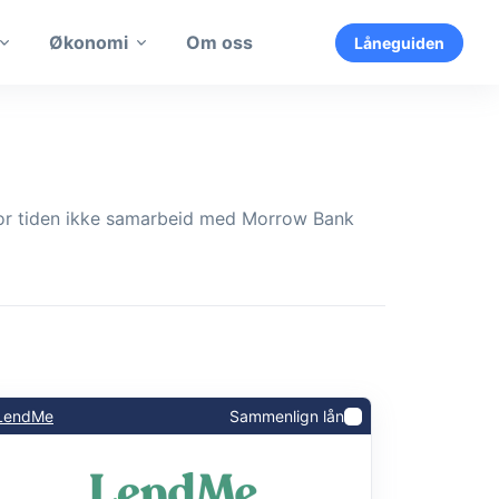
Økonomi
Om oss
Låneguiden
for tiden ikke samarbeid med Morrow Bank
LendMe
Sammenlign lån