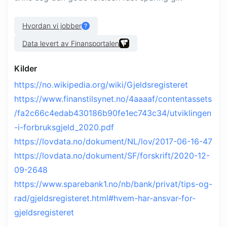
Hvordan vi jobber
Data levert av Finansportalen
Kilder
https://no.wikipedia.org/wiki/Gjeldsregisteret
https://www.finanstilsynet.no/4aaaaf/contentassets
/fa2c66c4edab430186b90fe1ec743c34/utviklingen
-i-forbruksgjeld_2020.pdf
https://lovdata.no/dokument/NL/lov/2017-06-16-47
https://lovdata.no/dokument/SF/forskrift/2020-12-
09-2648
https://www.sparebank1.no/nb/bank/privat/tips-og-
rad/gjeldsregisteret.html#hvem-har-ansvar-for-
gjeldsregisteret