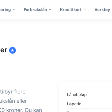
iering
Forbrukslån
Kredittkort
Verktøy
der
lbyr flere
Lånebeløp
ukslån eller
Løpetid
00 kroner. Du kan