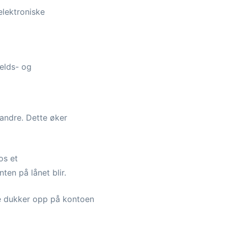
elektroniske
elds- og
andre. Dette øker
os et
ten på lånet blir.
ne dukker opp på kontoen