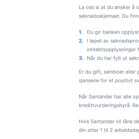
La oss si at du ønsker å 
søknadsskjemaer. Du finne
Du gir banken opplysni
I løpet av søknadspro
inntektsopplysninger f
Når du har fylt ut søk
Er du gift, samboer elle
sjansene for et positivt 
Når Santander har alle op
kredittvurderingsbyrå. Re
Hvis Santander vil låne 
din etter 1 til 2 arbeidsda