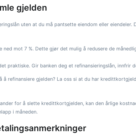
amle gjelden
eringslån uten at du må pantsette eiendom eller eiendeler. Det
e ned mot 7 %. Dette gjør det mulig å redusere de månedli
et praktiske. Gir banken deg et refinansieringslån, innfrir d
å refinansiere gjelden? La oss si at du har kredittkortgje
nder for å slette kredittkortgjelden, kan den årlige kostna
nlapp i måneden.
betalingsanmerkninger