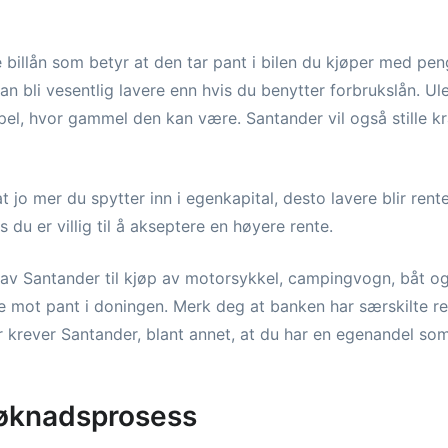
e billån som betyr at den tar pant i bilen du kjøper med pe
an bli vesentlig lavere enn hvis du benytter forbrukslån. Ul
pel, hvor gammel den kan være. Santander vil også stille krav
 jo mer du spytter inn i egenkapital, desto lavere blir renten
is du er villig til å akseptere en høyere rente.
av Santander til kjøp av motorsykkel, campingvogn, båt og
te mot pant i doningen. Merk deg at banken har særskilte reg
r krever Santander, blant annet, at du har en egenandel som
søknadsprosess