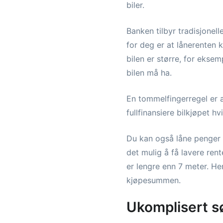
biler.
Banken tilbyr tradisjonell
for deg er at lånerenten k
bilen er større, for eksem
bilen må ha.
En tommelfingerregel er at
fullfinansiere bilkjøpet hv
Du kan også låne penger 
det mulig å få lavere ren
er lengre enn 7 meter. He
kjøpesummen.
Ukomplisert 