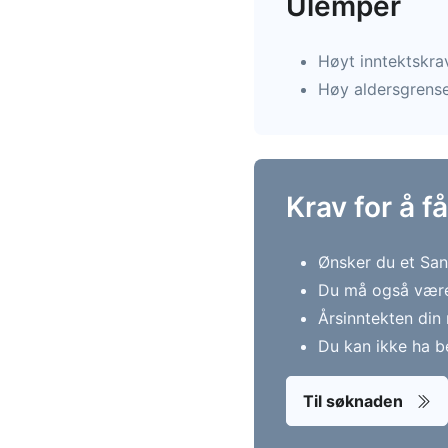
Ulemper
Høyt inntektskrav
Høy aldersgrense 
Krav for å f
Ønsker du et Sant
Du må også være
Årsinntekten din
Du kan ikke ha b
Til søknaden