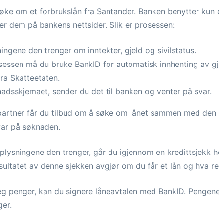
søke om et forbrukslån fra Santander. Banken benytter kun 
r dem på bankens nettsider. Slik er prosessen:
ngene den trenger om inntekter, gjeld og sivilstatus.
sessen må du bruke BankID for automatisk innhenting av gj
ra Skatteetaten.
nadsskjemaet, sender du det til banken og venter på svar.
r partner får du tilbud om å søke om lånet sammen med den 
svar på søknaden.
plysningene den trenger, går du igjennom en kredittsjekk h
sultatet av denne sjekken avgjør om du får et lån og hva ren
deg penger, kan du signere låneavtalen med BankID. Penge
ger.